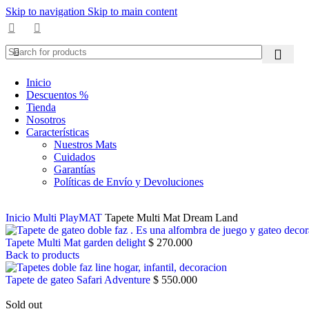
Skip to navigation
Skip to main content
“Tu bebé merece un espacio
seguro para crecer”
Inicio
Descuentos %
Tienda
Nosotros
Características
Nuestros Mats
Cuidados
Garantías
Políticas de Envío y Devoluciones
Inicio
Multi PlayMAT
Tapete Multi Mat Dream Land
Tapete Multi Mat garden delight
$
270.000
Back to products
Tapete de gateo Safari Adventure
$
550.000
Sold out