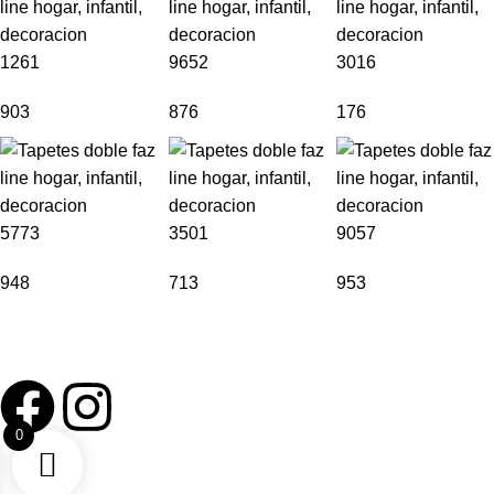
1261
9652
3016
903
876
176
5773
3501
9057
948
713
953
Tapetes acolchados, seguros y fáciles de limpiar, diseñados
para acompañar cada etapa de crecimiento en casa.
0
Todos los derechos reservados 2026 Dwinguler ®
Compra