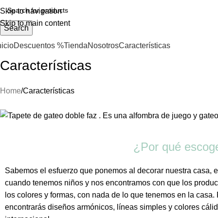
Skip to navigation
Skip to main content
Search
nicio
Descuentos %
Tienda
Nosotros
Características
Características
Home
Características
¿Por qué escog
Sabemos el esfuerzo que ponemos al decorar nuestra casa, el
cuando tenemos niños y nos encontramos con que los produc
los colores y formas, con nada de lo que tenemos en la casa.
encontrarás diseños armónicos, líneas simples y colores cáli