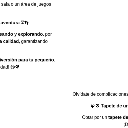
a sala o un área de juegos
 aventura
⏳👣
teando y explorando
, por
a calidad
, garantizando
diversión para tu pequeño.
lidad! 😊💖
Olvídate de complicaciones
🧩🚫
Tapete de un
Optar por un
tapete de
¡D