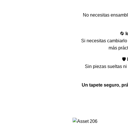
No necesitas ensambl
🔄
I
Si necesitas cambiarlo 
más práct
🛡️
Sin piezas sueltas ni
Un tapete seguro, pr