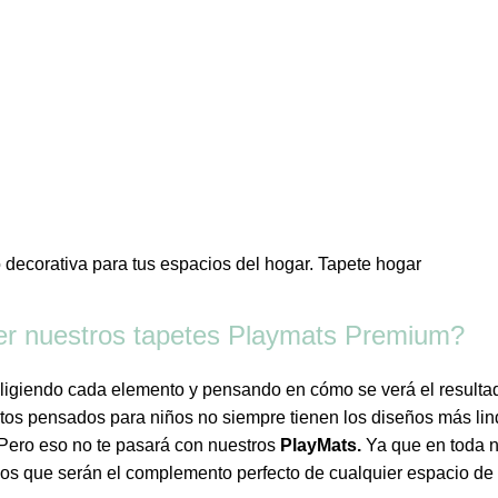
“Tu bebé merece un espacio
seguro para crecer”
er nuestros tapetes Playmats Premium?
igiendo cada elemento y pensando en cómo se verá el resultad
tos pensados para niños no siempre tienen los diseños más l
 P
ero eso no te pasará con nuestros
PlayMats.
Ya que en toda n
dos que serán el complemento perfecto de cualquier espacio de