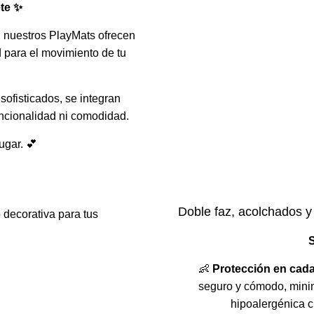
ete ✨
r, nuestros PlayMats ofrecen
 para el movimiento de tu
ofisticados, se integran
funcionalidad ni comodidad.
ugar. 💕
Doble faz, acolchados y
S
👶
Protección en cad
seguro y cómodo, minim
hipoalergénica c