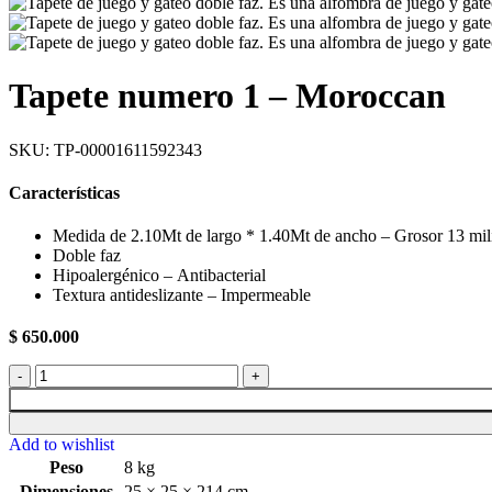
Tapete numero 1 – Moroccan
SKU:
TP-00001611592343
Características
Medida de 2.10Mt de largo * 1.40Mt de ancho – Grosor 13 mil
Doble faz
Hipoalergénico – Antibacterial
Textura antideslizante – Impermeable
$
650.000
Add to wishlist
Peso
8 kg
Dimensiones
25 × 25 × 214 cm