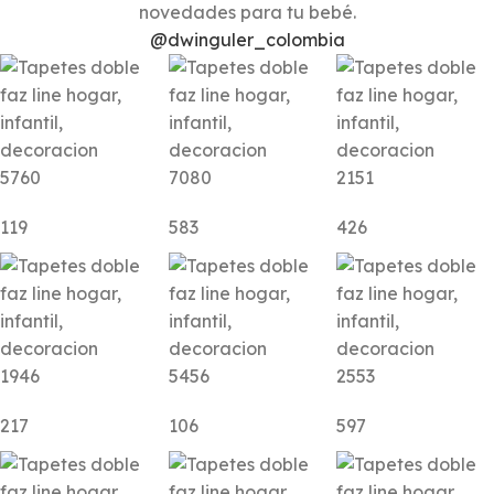
novedades para tu bebé.
@dwinguler_colombia
5760
7080
2151
119
583
426
1946
5456
2553
217
106
597