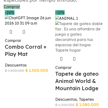
Comprar
-28%
-10%
-
Comprar
Combo Corral +
Play Mat
Descuentos
Comprar
$
1.300.000
$
1.800.000
Tapete de gateo
Animal World &
Mountain Lodge
Descuentos
,
Tapetes
$
1.080.000
$
1.200.000