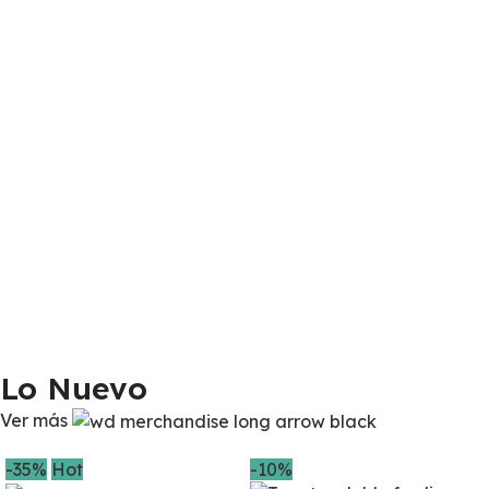
C
D
$
Lo Nuevo
Ver más
-35%
Hot
-10%