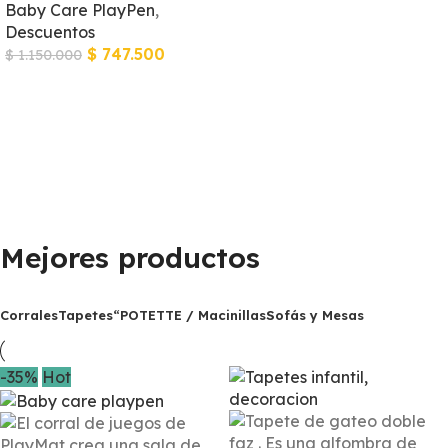
Baby Care PlayPen
,
Descuentos
$
747.500
$
1.150.000
Mejores productos
Corrales
Tapetes
“POTETTE / Macinillas
Sofás y Mesas
-35%
Hot