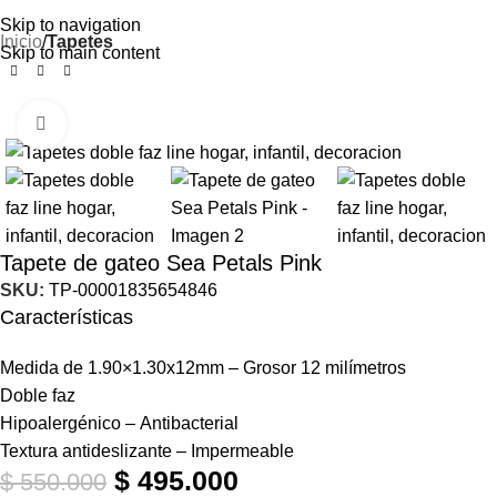
“Tu bebé merece un espacio
seguro para crecer”
Skip to navigation
Inicio
Tapetes
Skip to main content
Click to enlarge
-10%
Tapete de gateo Sea Petals Pink
SKU:
TP-00001835654846
Características
Medida de 1.90×1.30x12mm – Grosor 12 milímetros
Doble faz
Hipoalergénico – Antibacterial
Textura antideslizante – Impermeable
$
495.000
$
550.000