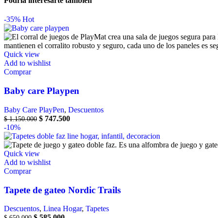
Podria interesarte tambien
-35%
Hot
Quick view
Add to wishlist
Comprar
Baby care Playpen
Baby Care PlayPen
,
Descuentos
$
747.500
$
1.150.000
-10%
Quick view
Add to wishlist
Comprar
Tapete de gateo Nordic Trails
Descuentos
,
Linea Hogar
,
Tapetes
$
585.000
$
650.000