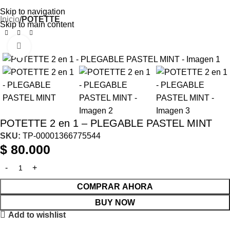
“Tu bebé merece un espacio
seguro para crecer”
Skip to navigation
Inicio
POTETTE
Skip to main content
Click to enlarge
POTETTE 2 en 1 – PLEGABLE PASTEL MINT
SKU:
TP-00001366775544
$
80.000
COMPRAR AHORA
BUY NOW
Add to wishlist