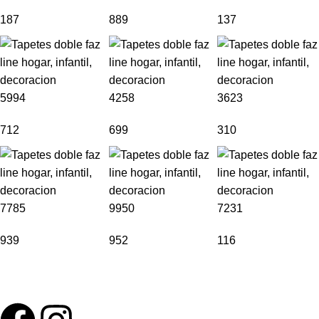
187
889
137
5994
4258
3623
712
699
310
7785
9950
7231
939
952
116
Tapetes acolchados, seguros y fáciles de limpiar, diseñados
para acompañar cada etapa de crecimiento en casa.