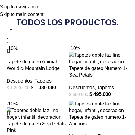
“Tu bebé merece un espacio
seguro para crecer”
Skip to navigation
Skip to main content
TODOS LOS PRODUCTOS.
-10%
-10%
Tapete de gateo Animal
World & Mountain Lodge
Tapete de gateo Numero 1-
Sea Petals
Descuentos
,
Tapetes
$
1.080.000
Descuentos
,
Tapetes
$
1.200.000
$
495.000
$
550.000
-10%
Tapete de gateo numero 1-
Tapete de gateo Sea Petals
Anchors
Pink